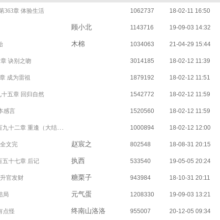
第363章 体验生活
1062737
18-02-11 16:50
顾小北
1143716
19-09-03 14:32
木棉
始
1034063
21-04-29 15:44
章 诀别之吻
3014185
18-02-12 11:39
2章 成为雷祖
1879192
18-02-12 11:51
十五章 回归自然
1542772
18-02-12 11:59
本感言
1520560
18-02-12 11:59
九十二章 重逢（大结局）
1000894
18-02-12 12:00
赵宸之
 全文完
802548
18-08-31 20:15
执西
百五十七章 后记
533540
19-05-05 20:24
糖栗子
章 升官发财
943984
18-10-31 20:11
元气蛋
结局
1208330
19-09-03 13:21
终南山洛洛
有点怪
955007
20-12-05 09:34