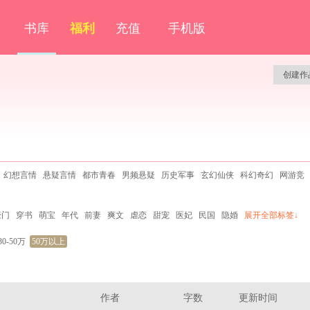
书库
福利
充值
手机版
创建作
幻想言情
悬疑言情
都市青春
男频悬疑
历史军事
玄幻仙侠
科幻奇幻
网游竞
豪门
穿书
萌宝
年代
前妻
爽文
虐恋
甜宠
医妃
民国
隐婚
展开全部标签↓
30-50万
50万以上
作者
字数
更新时间