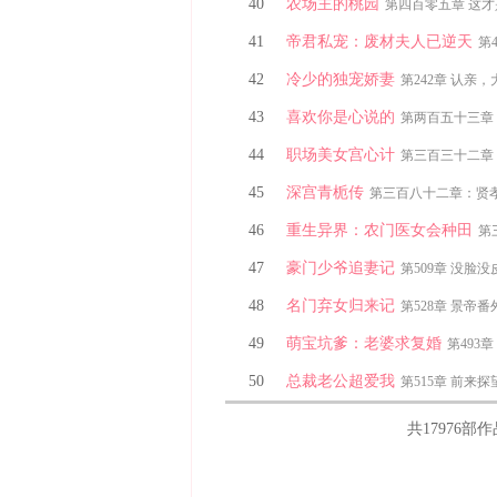
40
农场主的桃园
第四百零五章 这
41
帝君私宠：废材夫人已逆天
第
42
冷少的独宠娇妻
第242章 认亲
43
喜欢你是心说的
第两百五十三章
44
职场美女宫心计
第三百三十二章
45
深宫青栀传
第三百八十二章：贤
46
重生异界：农门医女会种田
第
47
豪门少爷追妻记
第509章 没脸
48
名门弃女归来记
第528章 景帝番
49
萌宝坑爹：老婆求复婚
第493章
50
总裁老公超爱我
第515章 前来探
共
17976
部作