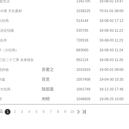
才是生活
1342705
18-08-02 14:47
445章 天生废材
1039225
70-01-01 08:00
，大结局
514144
18-08-02 17:12
 决定结婚
535795
18-08-03 11:22
 合并
726518
18-08-03 11:23
孝（大结局）
883060
18-08-03 11:24
三百二十三章 未来很长
952124
18-08-03 11:26
苏蜜之
没皮的他
1031633
19-05-01 09:00
容意
外篇
1057408
19-04-30 10:35
陆韶羞
 大结局
1001749
18-12-20 17:46
闲晴
望
1046609
19-09-25 10:00
品
1
2
3
4
5
6
7
8
9
10