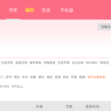
书库
福利
充值
手机版
创建作
幻想言情
悬疑言情
都市青春
男频悬疑
历史军事
玄幻仙侠
科幻奇幻
网游竞
豪门
穿书
萌宝
年代
前妻
爽文
虐恋
甜宠
医妃
民国
隐婚
展开全部标签↓
30-50万
50万以上
作者
字数
更新时间