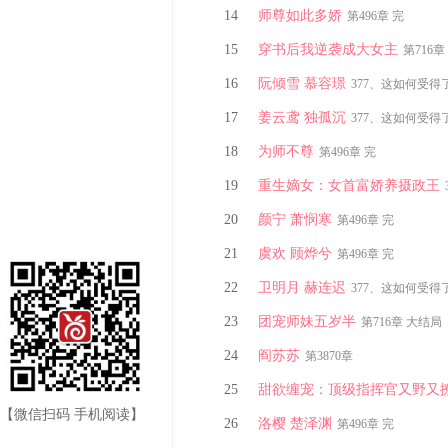
14
师尊如此多娇
第496章 完
15
穿书后我逆袭成大女主
第716
16
阮倾雪 慕容璟
377、这如何受得
17
姜云鸢 独孤沉
377、这如何受得
18
为师不尊
第496章 完
19
重生嫡女：女首富娇养摄政王
20
颜宁 萧悯寒
第496章 完
21
虞欢 顾烨兮
第496章 完
22
卫明月 赫连迟
377、这如何受得
23
团宠师妹五岁半
第716章 大结
24
阎苏苏
第3870章
25
甜欲缠宠：顶级指挥官又野又
【微信扫码 手机阅读】
26
洛樱 楚泽渊
第496章 完