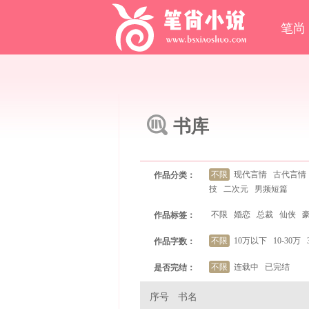
笔尚
书库
不限
现代言情
古代言情
作品分类：
技
二次元
男频短篇
不限
婚恋
总裁
仙侠
作品标签：
不限
10万以下
10-30万
作品字数：
不限
连载中
已完结
是否完结：
序号
书名