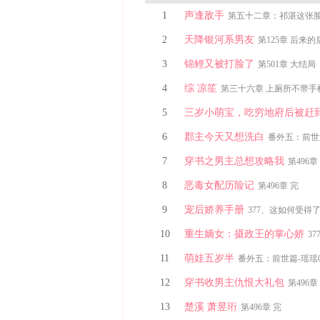
1
声逢敌手
第五十二章：祁湛这张
2
天降银河系男友
第125章 后来
3
锦鲤又被打脸了
第501章 大结局
4
综 凉笙
第三十六章 上厕所不带手
5
三岁小萌宝，吃穷地府后被赶
6
郡主今天又想洗白
番外五：前世篇
7
穿书之男主总想攻略我
第496章
8
恶毒女配历险记
第496章 完
9
宠后娇养手册
377、这如何受得
10
重生嫡女：摄政王的掌心娇
3
11
萌娃五岁半
番外五：前世篇-瑶瑶0
12
穿书收男主仇恨大礼包
第496章
13
楚溪 萧昱珩
第496章 完