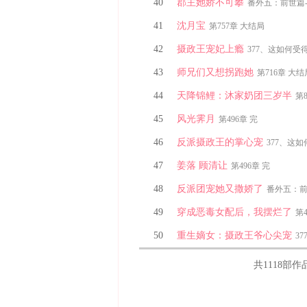
40
郡主她娇不可攀
番外五：前世篇-
41
沈月宝
第757章 大结局
42
摄政王宠妃上瘾
377、这如何受
43
师兄们又想拐跑她
第716章 大
44
天降锦鲤：沐家奶团三岁半
第
45
风光霁月
第496章 完
46
反派摄政王的掌心宠
377、这
47
姜落 顾清让
第496章 完
48
反派团宠她又撒娇了
番外五：前
49
穿成恶毒女配后，我摆烂了
第4
50
重生嫡女：摄政王爷心尖宠
3
共
1118
部作