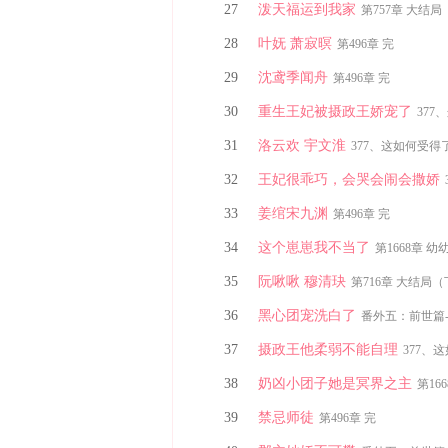
27
泼天福运到我家
第757章 大结局
28
叶妩 萧寂暝
第496章 完
29
沈鸢季闻舟
第496章 完
30
重生王妃被摄政王娇宠了
377
31
洛云欢 宇文淮
377、这如何受得
32
王妃很乖巧，会哭会闹会撒娇
33
姜绾宋九渊
第496章 完
34
这个崽崽我不当了
第1668章 幼
35
阮啾啾 穆清玦
第716章 大结局
36
黑心团宠洗白了
番外五：前世篇-
37
摄政王他柔弱不能自理
377、
38
奶凶小团子她是冥界之主
第16
39
禁忌师徒
第496章 完