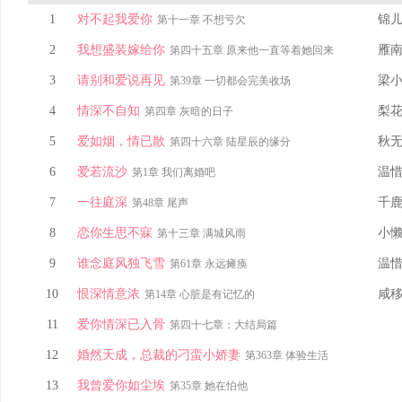
1
对不起我爱你
锦
第十一章 不想亏欠
2
我想盛装嫁给你
雁
第四十五章 原来他一直等着她回来
3
请别和爱说再见
梁
第39章 一切都会完美收场
4
情深不自知
梨
第四章 灰暗的日子
5
爱如烟，情已散
秋
第四十六章 陆星辰的缘分
6
爱若流沙
温
第1章 我们离婚吧
7
一往庭深
千
第48章 尾声
8
恋你生思不寐
小
第十三章 满城风雨
9
谁念庭风独飞雪
温
第61章 永远瘫痪
10
恨深情意浓
咸
第14章 心脏是有记忆的
11
爱你情深已入骨
第四十七章：大结局篇
12
婚然天成，总裁的刁蛮小娇妻
第363章 体验生活
13
我曾爱你如尘埃
第35章 她在怕他