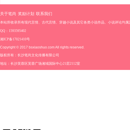
关于笔尚
奖励计划
联系我们
本站所收录所有现代言情、古代言情、穿越小说及其它各类小说作品、小说评论均属
QQ：1593595402
湘ICP备17021410号
Copyright © 2017 bsxiaoshuo.com All rights reserved.
版权所有：长沙笔尚文化传播有限公司
地址：长沙芙蓉区芙蓉广场湘域国际中心21层2112室