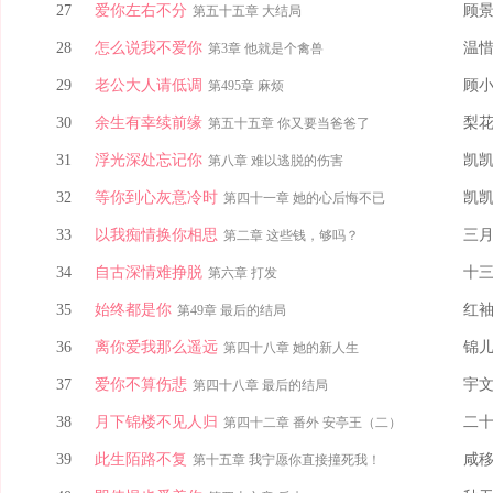
27
爱你左右不分
顾
第五十五章 大结局
28
怎么说我不爱你
温
第3章 他就是个禽兽
29
老公大人请低调
顾
第495章 麻烦
30
余生有幸续前缘
梨
第五十五章 你又要当爸爸了
31
浮光深处忘记你
凯
第八章 难以逃脱的伤害
32
等你到心灰意冷时
凯
第四十一章 她的心后悔不已
33
以我痴情换你相思
三
第二章 这些钱，够吗？
34
自古深情难挣脱
十
第六章 打发
35
始终都是你
红
第49章 最后的结局
36
离你爱我那么遥远
锦
第四十八章 她的新人生
37
爱你不算伤悲
宇
第四十八章 最后的结局
38
月下锦楼不见人归
二
第四十二章 番外 安亭王（二）
39
此生陌路不复
咸
第十五章 我宁愿你直接撞死我！