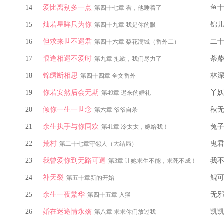
14
爱比离别多一点
鱼
第四十七章 看，他睡着了
15
灿若星眸只为你
锦
第四十九章 我是你的眼
16
但求来世不遇君
二
第四十六章 梨花满城（番外二）
17
恨逢相遇不爱时
荼
第九章 抱歉，我们尽力了
18
锦绣断相思
林
第四十四章 全文番外
19
你若安然后会无期
丫
第49章 迟来的婚礼
20
倾你一生一世念
秋
第六章 爷爷自杀
21
余生执手与你同欢
兔
第41章 冷太太，嫁给我！
22
荒村
鬼
第二十七章守怨人（大结局）
23
我曾爱你到无路可退
我
第3章 让她求生不能，求死不成！
24
补天裂
鲲
第五十章新的开始
25
余生一夜繁华
无
第四十五章 入狱
26
婚在迷途情永殇
凯
第八章 求求你们放过我