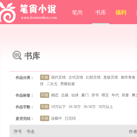
笔尚
书库
福利
书库
不限
现代言情
古代言情
幻想言情
悬疑言情
都市青春
作品分类：
技
二次元
男频短篇
不限
婚恋
总裁
仙侠
豪门
穿书
萌宝
年代
前妻
爽
作品标签：
不限
10万以下
10-30万
30-50万
50万以上
作品字数：
不限
连载中
已完结
是否完结：
序号
书名
作