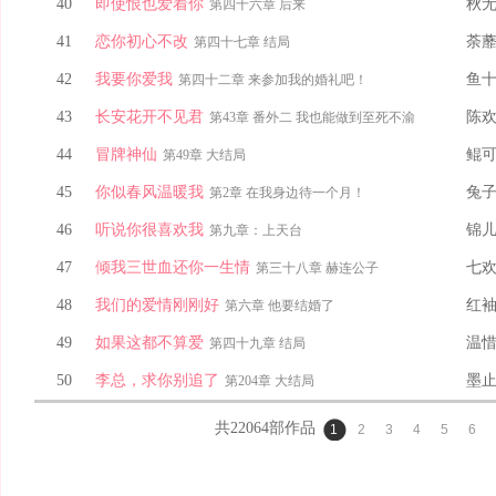
40
即使恨也爱着你
秋
第四十六章 后来
41
恋你初心不改
荼
第四十七章 结局
42
我要你爱我
鱼
第四十二章 来参加我的婚礼吧！
43
长安花开不见君
陈
第43章 番外二 我也能做到至死不渝
44
冒牌神仙
鲲
第49章 大结局
45
你似春风温暖我
兔
第2章 在我身边待一个月！
46
听说你很喜欢我
锦
第九章：上天台
47
倾我三世血还你一生情
七
第三十八章 赫连公子
48
我们的爱情刚刚好
红
第六章 他要结婚了
49
如果这都不算爱
温
第四十九章 结局
50
李总，求你别追了
墨
第204章 大结局
共
22064
部作品
1
2
3
4
5
6