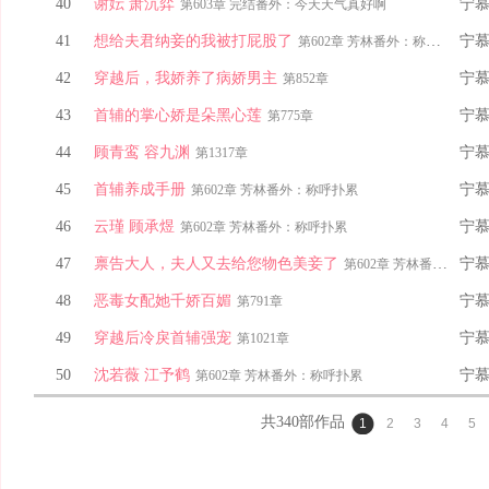
40
谢妘 萧沉弈
宁
第603章 完结番外：今天天气真好啊
41
想给夫君纳妾的我被打屁股了
宁
第602章 芳林番外：称呼扑累
42
穿越后，我娇养了病娇男主
宁
第852章
43
首辅的掌心娇是朵黑心莲
宁
第775章
44
顾青鸾 容九渊
宁
第1317章
45
首辅养成手册
宁
第602章 芳林番外：称呼扑累
46
云瑾 顾承煜
宁
第602章 芳林番外：称呼扑累
47
禀告大人，夫人又去给您物色美妾了
宁
第602章 芳林番外：称呼扑累
48
恶毒女配她千娇百媚
宁
第791章
49
穿越后冷戾首辅强宠
宁
第1021章
50
沈若薇 江予鹤
宁
第602章 芳林番外：称呼扑累
共
340
部作品
1
2
3
4
5