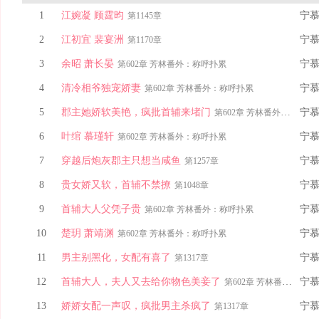
1
江婉凝 顾霆昀
宁
第1145章
2
江初宜 裴宴洲
宁
第1170章
3
余昭 萧长晏
宁
第602章 芳林番外：称呼扑累
4
清冷相爷独宠娇妻
宁
第602章 芳林番外：称呼扑累
5
郡主她娇软美艳，疯批首辅来堵门
宁
第602章 芳林番外：称呼扑累
6
叶绾 慕瑾轩
宁
第602章 芳林番外：称呼扑累
7
穿越后炮灰郡主只想当咸鱼
宁
第1257章
8
贵女娇又软，首辅不禁撩
宁
第1048章
9
首辅大人父凭子贵
宁
第602章 芳林番外：称呼扑累
10
楚玥 萧靖渊
宁
第602章 芳林番外：称呼扑累
11
男主别黑化，女配有喜了
宁
第1317章
12
首辅大人，夫人又去给你物色美妾了
宁
第602章 芳林番外：称呼扑累
13
娇娇女配一声叹，疯批男主杀疯了
宁
第1317章