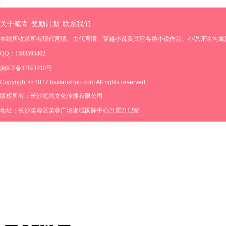
关于笔尚
奖励计划
联系我们
本站所收录所有现代言情、古代言情、穿越小说及其它各类小说作品、小说评论均属
QQ：1593595402
湘ICP备17021410号
Copyright © 2017 bsxiaoshuo.com All rights reserved.
版权所有：长沙笔尚文化传播有限公司
地址：长沙芙蓉区芙蓉广场湘域国际中心21层2112室