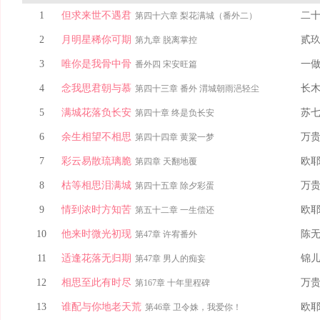
1
但求来世不遇君
二
第四十六章 梨花满城（番外二）
2
月明星稀你可期
贰
第九章 脱离掌控
3
唯你是我骨中骨
一
番外四 宋安旺篇
4
念我思君朝与慕
长
第四十三章 番外 渭城朝雨浥轻尘
5
满城花落负长安
苏
第四十章 终是负长安
6
余生相望不相思
万
第四十四章 黄粱一梦
7
彩云易散琉璃脆
欧
第四章 天翻地覆
8
枯等相思泪满城
万
第四十五章 除夕彩蛋
9
情到浓时方知苦
欧
第五十二章 一生偿还
10
他来时微光初现
陈
第47章 许宥番外
11
适逢花落无归期
锦
第47章 男人的痴妄
12
相思至此有时尽
万
第167章 十年里程碑
13
谁配与你地老天荒
欧
第46章 卫令姝，我爱你！