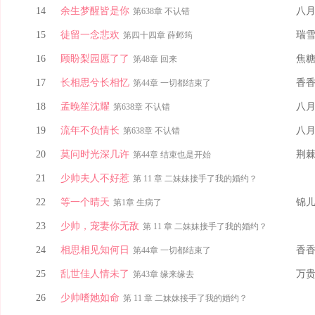
14
余生梦醒皆是你
八
第638章 不认错
15
徒留一念悲欢
瑞
第四十四章 薛邺筠
16
顾盼梨园愿了了
焦
第48章 回来
17
长相思兮长相忆
香
第44章 一切都结束了
18
孟晚笙沈耀
八
第638章 不认错
19
流年不负情长
八
第638章 不认错
20
莫问时光深几许
荆
第44章 结束也是开始
21
少帅夫人不好惹
第 11 章 二妹妹接手了我的婚约？
22
等一个晴天
锦
第1章 生病了
23
少帅，宠妻你无敌
第 11 章 二妹妹接手了我的婚约？
24
相思相见知何日
香
第44章 一切都结束了
25
乱世佳人情未了
万
第43章 缘来缘去
26
少帅嗜她如命
第 11 章 二妹妹接手了我的婚约？