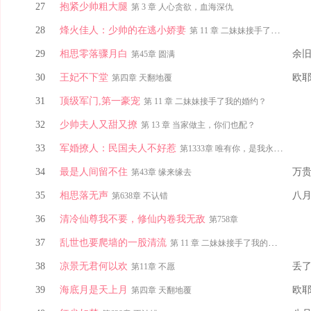
27
抱紧少帅粗大腿
第 3 章 人心贪欲，血海深仇
28
烽火佳人：少帅的在逃小娇妻
第 11 章 二妹妹接手了我的婚约？
29
相思零落骤月白
余
第45章 圆满
30
王妃不下堂
欧
第四章 天翻地覆
31
顶级军门,第一豪宠
第 11 章 二妹妹接手了我的婚约？
32
少帅夫人又甜又撩
第 13 章 当家做主，你们也配？
33
军婚撩人：民国夫人不好惹
第1333章 唯有你，是我永恒的信仰
34
最是人间留不住
万
第43章 缘来缘去
35
相思落无声
八
第638章 不认错
36
清冷仙尊我不要，修仙内卷我无敌
第758章
37
乱世也要爬墙的一股清流
第 11 章 二妹妹接手了我的婚约？
38
凉景无君何以欢
丢
第11章 不愿
39
海底月是天上月
欧
第四章 天翻地覆