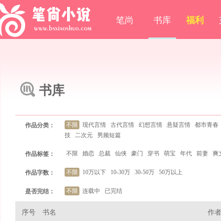
笔尚
书库
福利
书库
不限
现代言情
古代言情
幻想言情
悬疑言情
都市青春
作品分类：
技
二次元
男频短篇
不限
婚恋
总裁
仙侠
豪门
穿书
萌宝
年代
前妻
爽
作品标签：
不限
10万以下
10-30万
30-50万
50万以上
作品字数：
不限
连载中
已完结
是否完结：
序号
书名
作