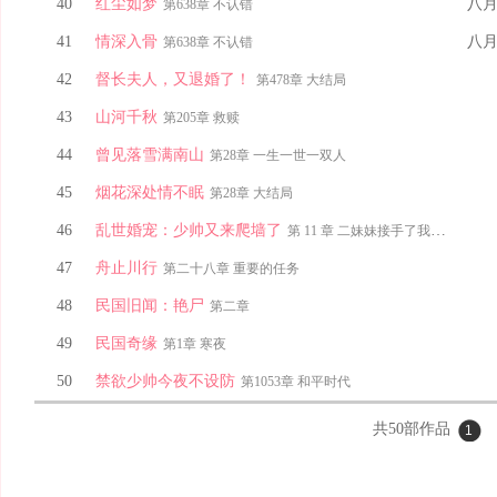
40
红尘如梦
八
第638章 不认错
41
情深入骨
八
第638章 不认错
42
督长夫人，又退婚了！
第478章 大结局
43
山河千秋
第205章 救赎
44
曾见落雪满南山
第28章 一生一世一双人
45
烟花深处情不眠
第28章 大结局
46
乱世婚宠：少帅又来爬墙了
第 11 章 二妹妹接手了我的婚约？
47
舟止川行
第二十八章 重要的任务
48
民国旧闻：艳尸
第二章
49
民国奇缘
第1章 寒夜
50
禁欲少帅今夜不设防
第1053章 和平时代
共
50
部作品
1