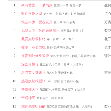
1
尚有黄粱，一梦情深
生
第四十一章 黄粱一梦
2
谢你不爱之恩
点
第四十三章 那人还在灯火阑珊处
3
恨在年少，爱在花开
万
第十章 我不后悔
4
凤华天下：休想逼朕黑化
梨
南宫无心番外（5）
5
此爱如歌恨长绝
花
第一百章： 来日方长
6
牧少，不娶勿扰
长
番外 兔子不吃窝边草
7
被爱判处终身孤寂
谭
第四十章 我死，你是不是就放过她
8
深宫青栀传
第三百八十二章：贤孝（大结局）
9
名门弃女归来记
容
第528章 景帝番外篇
10
惑君妖妃很嚣张
367、穿回现代.萎靡不振
11
帝凰倾天下
第四百七十三章 凤倾天下（大结局）
12
帝后神医
太多秘密，出去查查
13
国师他要听我的
梨
第585章 江遇的冒险之旅（大结局）