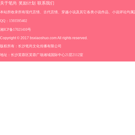
关于笔尚
奖励计划
联系我们
本站所收录所有现代言情、古代言情、穿越小说及其它各类小说作品、小说评论均属
QQ：1593595402
湘ICP备17021410号
Copyright © 2017 bsxiaoshuo.com All rights reserved.
版权所有：长沙笔尚文化传播有限公司
地址：长沙芙蓉区芙蓉广场湘域国际中心21层2112室