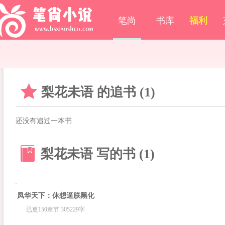
笔尚
书库
福利
梨花未语 的追书 (1)
还没有追过一本书
梨花未语 写的书 (1)
凤华天下：休想逼朕黑化
已更150章节 305229字