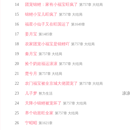
14
团宠锦鲤：家有小福宝旺疯了
第757章 大结局
15
锦鲤小宝儿旺疯了
第757章 大结局
16
福星小仙子又在旺国运了
第1649章
17
姜月宝
第1485章
18
农家团宠小福宝是锦鲤吖
第757章 大结局
19
秦月宝
第757章 大结局
20
捡个奶娃福运滚滚
第757章 大结局
21
楚兮月
第757章 大结局
22
农门福宝被全京城大佬团宠了
第757章 大结局
23
儿子梦
凉
努力生活
24
天降小锦鲤被宠坏了
第757章 大结局
25
养个幼崽旺全家
第757章 大结局
26
宁昭昭
第1621章