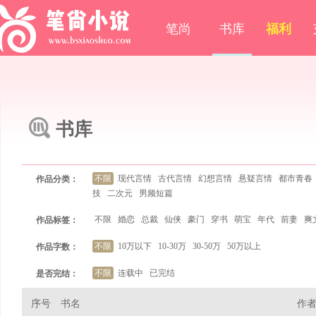
笔尚
书库
福利
书库
不限
现代言情
古代言情
幻想言情
悬疑言情
都市青春
作品分类：
技
二次元
男频短篇
不限
婚恋
总裁
仙侠
豪门
穿书
萌宝
年代
前妻
爽
作品标签：
不限
10万以下
10-30万
30-50万
50万以上
作品字数：
不限
连载中
已完结
是否完结：
序号
书名
作