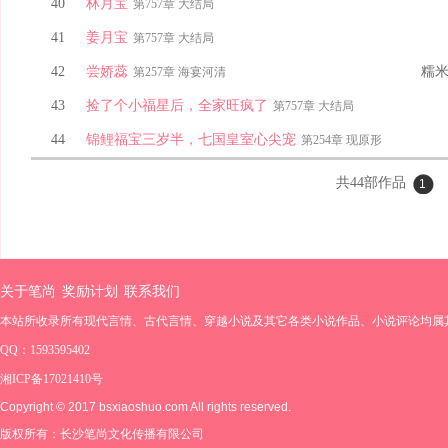
40
林月宝
第757章 大结局
41
姜月宝
第757章 大结局
42
尝娇蕊
糯
第257章 海宴河清
43
捡了个小福星后，全家旺疯了
第757章 大结局
44
锦鲤福宝三岁半，七国皇室心尖宠
第254章 现原形
共
44
部作品
1
关于笔尚
奖励计划
联系我们
本站所收录所有现代言情、古代言情、穿越小说及其它各类小说作品、小说评论均属
QQ：1593595402
湘ICP备17021410号
Copyright © 2017 bsxiaoshuo.com All rights reserved.
版权所有：长沙笔尚文化传播有限公司