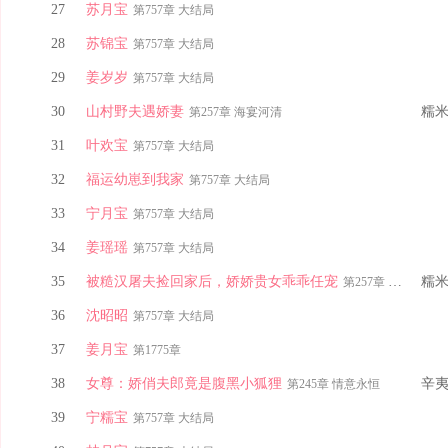
27
苏月宝
第757章 大结局
28
苏锦宝
第757章 大结局
29
姜岁岁
第757章 大结局
30
山村野夫遇娇妻
糯
第257章 海宴河清
31
叶欢宝
第757章 大结局
32
福运幼崽到我家
第757章 大结局
33
宁月宝
第757章 大结局
34
姜瑶瑶
第757章 大结局
35
被糙汉屠夫捡回家后，娇娇贵女乖乖任宠
糯
第257章 海宴河清
36
沈昭昭
第757章 大结局
37
姜月宝
第1775章
38
女尊：娇俏夫郎竟是腹黑小狐狸
辛夷k
第245章 情意永恒
39
宁糯宝
第757章 大结局