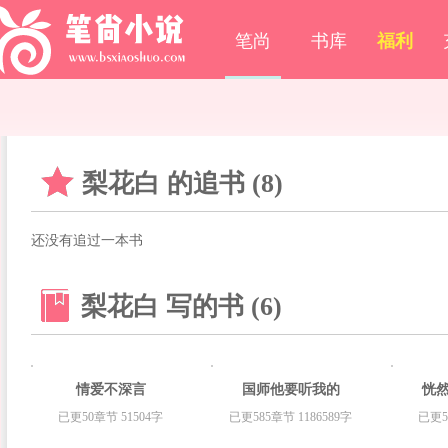
笔尚
书库
福利
梨花白 的追书 (8)
还没有追过一本书
梨花白 写的书 (6)
情爱不深言
国师他要听我的
恍
已更50章节 51504字
已更585章节 1186589字
已更5