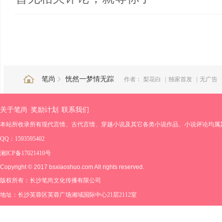
笔尚
恍然一梦情无踪
作者：
梨花白
|
独家首发
|
无广告
关于笔尚
奖励计划
联系我们
本站所收录所有现代言情、古代言情、穿越小说及其它各类小说作品、小说评论均属
QQ：1593595402
湘ICP备17021410号
Copyright © 2017 bsxiaoshuo.com All rights reserved.
版权所有：长沙笔尚文化传播有限公司
地址：长沙芙蓉区芙蓉广场湘域国际中心21层2112室