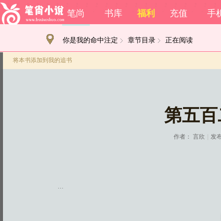
笔尚
书库
福利
充值
手
你是我的命中注定
章节目录
正在阅读
将本书添加到我的追书
第五百
作者：
言欣
|
发布
...