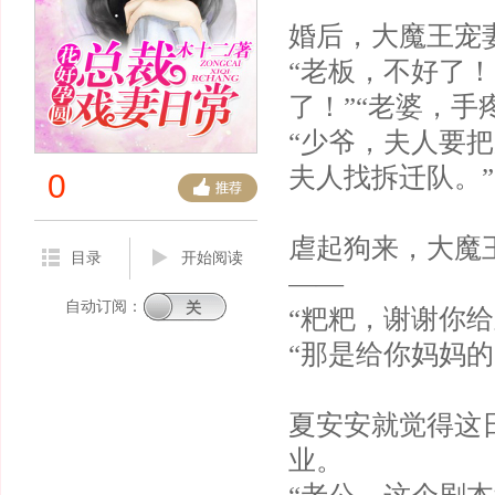
婚后，大魔王宠
“老板，不好了
了！”“老婆，手
“少爷，夫人要把
夫人找拆迁队。”
0
虐起狗来，大魔
目录
开始阅读
——
自动订阅：
“粑粑，谢谢你给
“那是给你妈妈的
夏安安就觉得这
业。