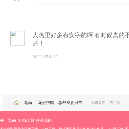
人名里好多有安字的啊 有时候真的
的！
2019-01-25 11:20
笔尚
花好孕圆：总裁戏妻日常
|
独家首发
|
无广告
关于笔尚
奖励计划
联系我们
本站所收录所有现代言情、古代言情、穿越小说及其它各类小说作品、小说评论均属