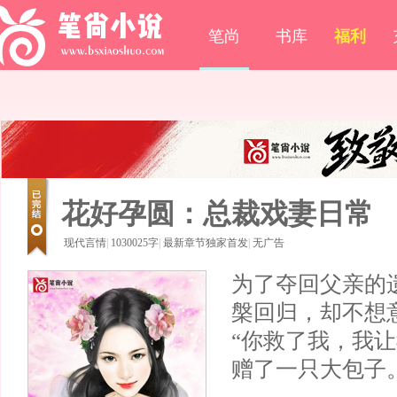
笔尚
书库
福利
花好孕圆：总裁戏妻日常
现代言情
|
1030025字
|
最新章节独家首发
|
无广告
为了夺回父亲的
槃回归，却不想
“你救了我，我
赠了一只大包子