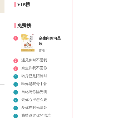
VIP榜
免费榜
1
余生向你向星
辰
作者：
遇见你时不爱我
2
余生许我不爱你
3
转身已是陌路时
4
唯你是我骨中骨
5
自此与你隔光明
6
去你心里怎么走
7
爱你在时光深处
8
我曾路过你的港湾
9