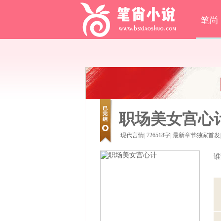
笔尚
职场美女宫心
现代言情
|
726518字
|
最新章节独家首发
|
谁