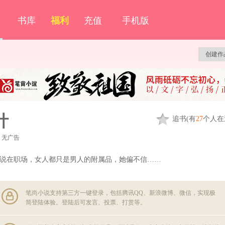
书库
福利
充值
手机版
创建作
计
追
书
(有
27
个人在
无广告
说在职场，女人都只是男人的附属品，她偏不信……
笔尚小说支持第三方一键登录，包括腾讯QQ、新浪微博、微信，实现极
简登陆体验。登陆后可发言、投票、打赏等。