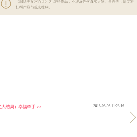
《职场美女宫心计》为 虚构作品，不涉及任何真实人物、事件等，请勿将
杜撰作品与现实挂钩。
2018-08-03 11:23:16
大结局）幸福牵手 >>