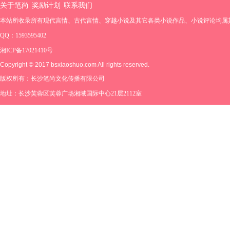
关于笔尚
奖励计划
联系我们
本站所收录所有现代言情、古代言情、穿越小说及其它各类小说作品、小说评论均属
QQ：1593595402
湘ICP备17021410号
Copyright © 2017 bsxiaoshuo.com All rights reserved.
版权所有：长沙笔尚文化传播有限公司
地址：长沙芙蓉区芙蓉广场湘域国际中心21层2112室