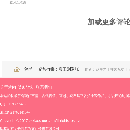
威tx919426
加载更多评
笔尚
妃常有毒：宸王别嚣张
作者：
赵宸之
|
独家首发
|
关于笔尚
奖励计划
联系我们
本站所收录所有现代言情、古代言情、穿越小说及其它各类小说作品、小说评论均属
QQ：1593595402
湘ICP备17021410号
Copyright © 2017 bsxiaoshuo.com All rights reserved.
版权所有：长沙笔尚文化传播有限公司