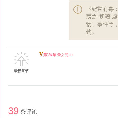
《妃常有毒
宸之”所著 
物、事件等
钩。
第394章 全文完 >>
最新章节
39
条评论