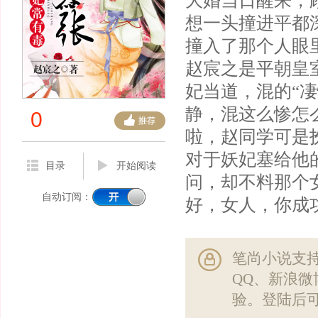
大婚当日醒来，
想一头撞进平都
撞入了那个人眼
赵宸之是平朝皇
妃当道，混的“
静，混这么惨怎
0
啦，赵同学可是
对于妖妃塞给他
目录
开始阅读
问，却不料那个
自动订阅：
好，女人，你成
笔尚小说支
QQ、新浪
验。登陆后