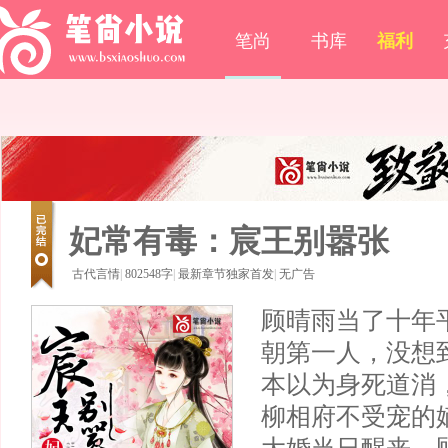
笔尚
书库
福利
妃常有毒：宸王别嚣张
古代言情
|
802548字
|
最新章节独家首发
|
无广告
顾晴雨当了十年
朝第一人，没想
本以为身死道消
柳相府不受宠的