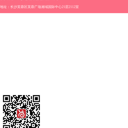
地址：长沙芙蓉区芙蓉广场湘域国际中心21层2112室