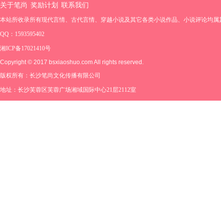
关于笔尚
奖励计划
联系我们
本站所收录所有现代言情、古代言情、穿越小说及其它各类小说作品、小说评论均属
QQ：1593595402
湘ICP备17021410号
Copyright © 2017 bsxiaoshuo.com All rights reserved.
版权所有：长沙笔尚文化传播有限公司
地址：长沙芙蓉区芙蓉广场湘域国际中心21层2112室