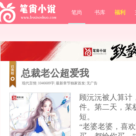
笔尚
书库
福利
总裁老公超爱我
现代言情
|
1046609字
|
最新章节独家首发
|
无广告
顾沅沅被人算计
件。第二天，某
短。
“老婆老婆，喜