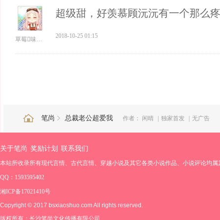
超级甜，好羡慕顾沅沅有一个那么
2018-10-25 01:15
草莓味的风
笔尚
总裁老公超爱我
作者：
闲晴
|
独家首发
|
无广告
关于笔尚
奖励计划
联系我们
本站所收录所有现代言情、古代言情、穿越小说及其它各类小说作品、小说评论均属
QQ：1593595402
湘ICP备17021410号
Copyright © 2017 bsxiaoshuo.com All rights reserved.
版权所有：长沙笔尚文化传播有限公司