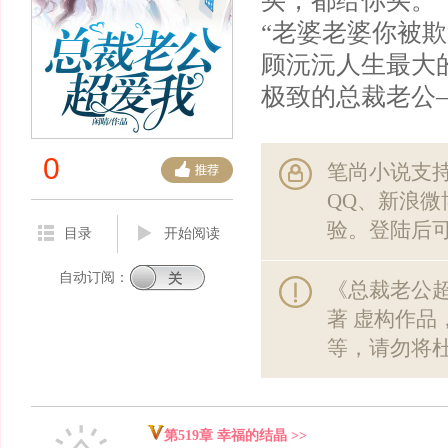
买，都给你买。”
“老婆老婆你被
顾沅沅人生最大
极致的总裁老公
0
笔尚小说支
QQ、新浪
验。登陆后
目录
开始阅读
自动订阅：
《总裁老公超
著 虚构作品
等，请勿将
第519章 幸福的结晶 >>