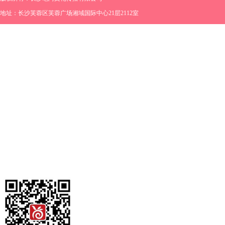
地址：长沙芙蓉区芙蓉广场湘域国际中心21层2112室