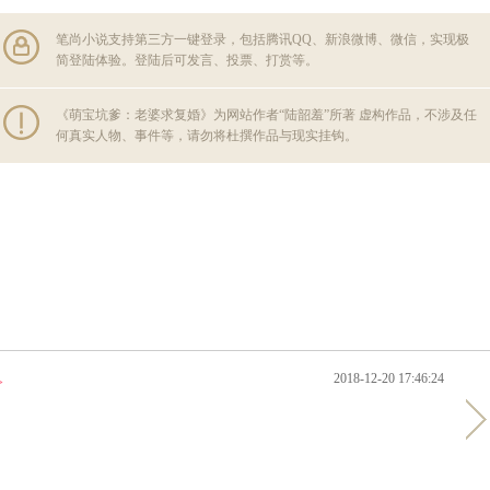
笔尚小说支持第三方一键登录，包括腾讯QQ、新浪微博、微信，实现极
简登陆体验。登陆后可发言、投票、打赏等。
《萌宝坑爹：老婆求复婚》为网站作者“陆韶羞”所著 虚构作品，不涉及任
何真实人物、事件等，请勿将杜撰作品与现实挂钩。
2018-12-20 17:46:24
>