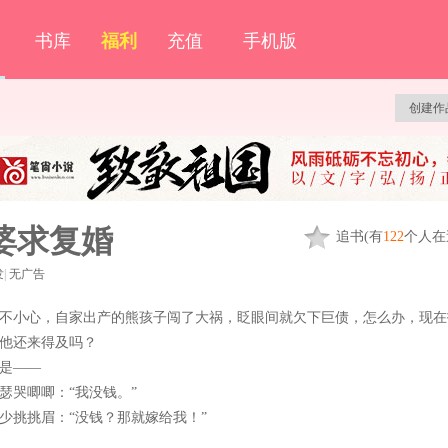
书库
福利
充值
手机版
创建作
婆求复婚
追
书
(有
122
个人在
发
|
无广告
不小心，自家出产的熊孩子闯了大祸，眨眼间就欠下巨债，怎么办，现在
他还来得及吗？
是——
瑟哭唧唧：“我没钱。”
少挑挑眉：“没钱？那就嫁给我！”