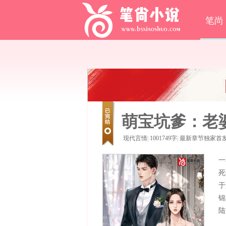
笔尚
萌宝坑爹：老
现代言情
|
1001749字
|
最新章节独家首
一
死
于
锦
陆