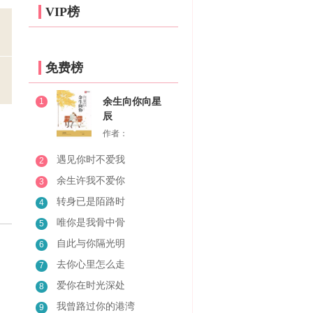
VIP榜
免费榜
1
余生向你向星
辰
作者：
遇见你时不爱我
2
余生许我不爱你
3
转身已是陌路时
4
唯你是我骨中骨
5
自此与你隔光明
6
去你心里怎么走
7
爱你在时光深处
8
我曾路过你的港湾
9