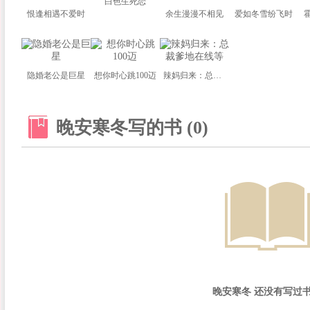
白色生死恋
恨逢相遇不爱时
余生漫漫不相见
爱如冬雪纷飞时
隐婚老公是巨星
想你时心跳100迈
辣妈归来：总裁爹地在线等
晚安寒冬写的书 (0)
晚安寒冬 还没有写过