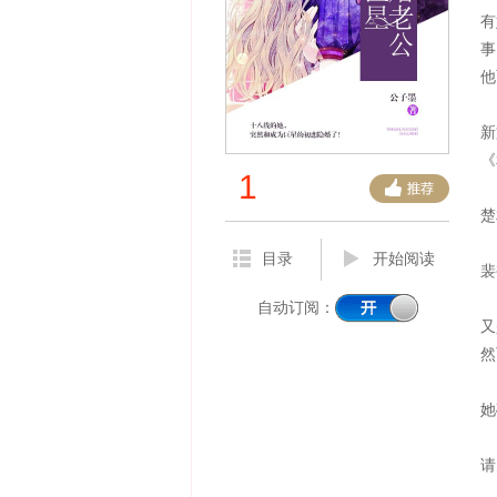
有
事
他
新
《
1
楚
目录
开始阅读
裴
自动订阅：
又
然
她
请