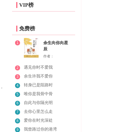
VIP榜
免费榜
1
余生向你向星
辰
作者：
遇见你时不爱我
2
余生许我不爱你
3
转身已是陌路时
4
，
唯你是我骨中骨
5
自此与你隔光明
6
去你心里怎么走
7
爱你在时光深处
8
我曾路过你的港湾
9