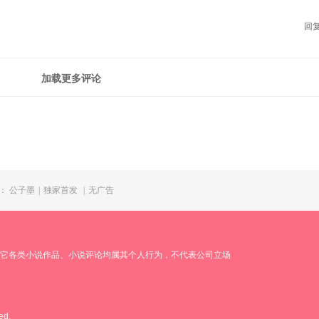
回复
加载更多评论
：
公子墨
|
独家首发
|
无广告
它各类小说作品、小说评论均属其个人行为，不代表公司立场
ed.