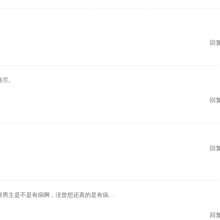
回复
难尽。
回复
回复
得男主是不是有病啊，没曾想还真的是有病…
回复