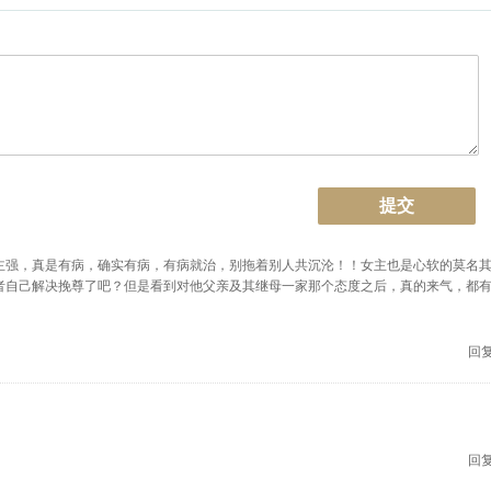
提交
主强，真是有病，确实有病，有病就治，别拖着别人共沉沦！！女主也是心软的莫名
者自己解决挽尊了吧？但是看到对他父亲及其继母一家那个态度之后，真的来气，都
回复
回复