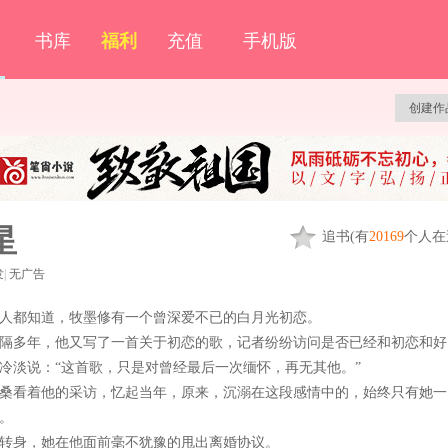
书库
福利
充值
手机版
创建作
星
追
书
(有
20169
个人在
发
|
无广告
人都知道，牧墨修有一个曾深爱不已的白月光初恋。
隔多年，他又写了一首关于初恋的歌，记者纷纷访问是否已经和初恋和好
冷淡说：“这首歌，只是对曾经最后一次缅怀，再无其他。”
桑看着他的采访，忆起当年，原来，沉溺在这段感情中的，始终只有她一
。
转身，她在他面前毫不犹豫的甩出离婚协议。