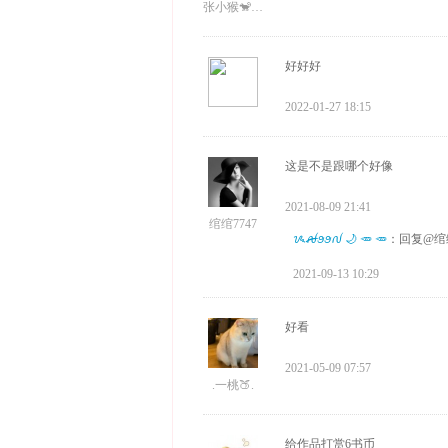
张小猴🐒3700
好好好
2022-01-27 18:15
这是不是跟哪个好像
2021-08-09 21:41
绾绾7747
ᝰꫛꪮꪮꫜ 🌙 🥕 🥕
：回复@绾
2021-09-13 10:29
好看
2021-05-09 07:57
.一桃🍑.
给作品打赏6书币