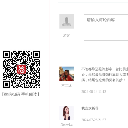
游客
不管祁导还是许影帝，都比男
妙，虽然最后都强行靠别人或
病，结尾也仓促的莫名其妙！
不二冰
2024-08-14 11:12
【微信扫码 手机阅读】
我喜欢祈导
2024-07-26 21:37
Nei💋Lu