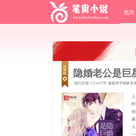
笔尚
隐婚老公是巨
现代言情
|
1111472字
|
最新章节独家首
人
时
他
秦
人
一