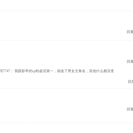
回复
回复
绾7747： 我跟影帝的cp粉超话第一，就改了男女主角名，其他什么都没变
回
我要回
回复