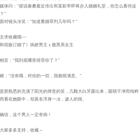
媒体问：“据说秦桑最近传出和某影帝即将步入婚姻礼堂，你怎么看待这
？”
面对镜头冷笑：“知道重婚罪判几年吗？”
文求收藏哦~~
和宿敌订婚了》病娇男主ｘ腹黑系女主
相宜：“我到底哪里得罪你了？”
褚：“没有哦，对你的一切，我都很满意。”
是那熟悉的充满了阳光的肆意的笑，几颗大白牙露出来，眼睛干净而纯粹
而看在她眼中，却莫名浑身一凉，渗人的很。
确信，这个男人一定有病！
大家多多支持，收藏～