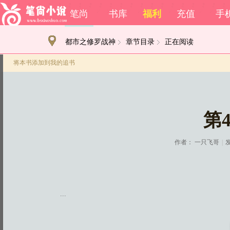
笔尚
书库
福利
充值
手
都市之修罗战神
章节目录
正在阅读
将本书添加到我的追书
第
作者：
一只飞哥
|
发
...