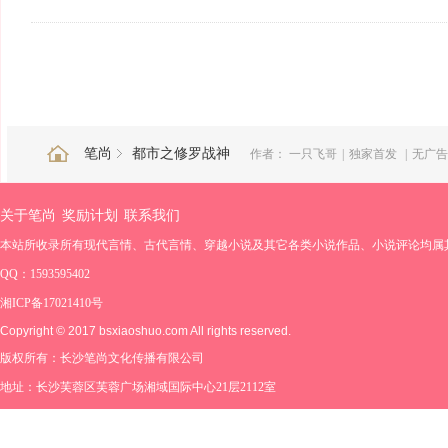
笔尚
都市之修罗战神
作者：
一只飞哥
|
独家首发
|
无广告
关于笔尚
奖励计划
联系我们
本站所收录所有现代言情、古代言情、穿越小说及其它各类小说作品、小说评论均属
QQ：1593595402
湘ICP备17021410号
Copyright © 2017 bsxiaoshuo.com All rights reserved.
版权所有：长沙笔尚文化传播有限公司
地址：长沙芙蓉区芙蓉广场湘域国际中心21层2112室