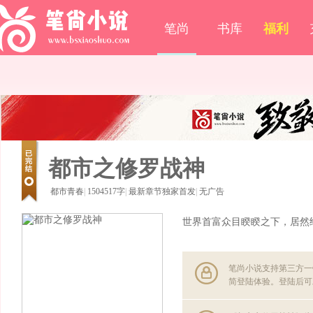
笔尚
书库
福利
都市之修罗战神
都市青春
|
1504517字
|
最新章节独家首发
|
无广告
世界首富众目睽睽之下，居然
笔尚小说支持第三方一
简登陆体验。登陆后可