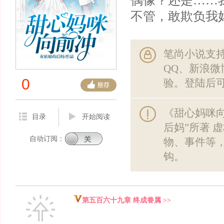
偶像？还是……
不管，敢欺负我
笔尚小说支
QQ、新浪
0
验。登陆后
《甜心妈咪
目录
开始阅读
后妈”所著 
自动订阅：
物、事件等
钩。
第五百六十九章 终成眷属 >>