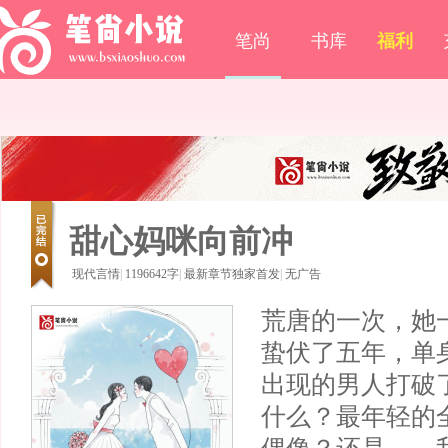
笔尚
书库
福利
甜心妈咪向前冲
现代言情
|
1196642字
|
最新章节独家首发
|
无广告
荒唐的一次，她
蛰伏了五年，单
出现的男人打破
什么？最年轻的全