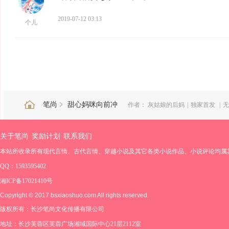
2019-07-12 03:13
个儿
笔尚
甜心妈咪向前冲
作者：
灰姑娘的后妈
|
独家首发
|
无
关于笔尚
奖励计划
联系我们
本站所收录所有现代言情、古代言情、穿越小说及其它各类小说作品、小说评论均属
QQ：1593595402
湘ICP备17021410号
Copyright © 2017 bsxiaoshuo.com All rights reserved.
版权所有：长沙笔尚文化传播有限公司
地址：长沙芙蓉区芙蓉广场湘域国际中心21层2112室