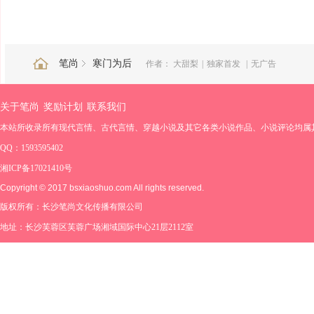
笔尚
寒门为后
作者：
大甜梨
|
独家首发
|
无广告
关于笔尚
奖励计划
联系我们
本站所收录所有现代言情、古代言情、穿越小说及其它各类小说作品、小说评论均属
QQ：1593595402
湘ICP备17021410号
Copyright © 2017 bsxiaoshuo.com All rights reserved.
版权所有：长沙笔尚文化传播有限公司
地址：长沙芙蓉区芙蓉广场湘域国际中心21层2112室