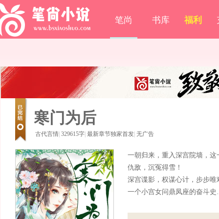
笔尚
书库
福利
寒门为后
古代言情
|
329615字
|
最新章节独家首发
|
无广告
一朝归来，重入深宫院墙，这
仇敌，沉冤得雪！
深宫谍影，权谋心计，步步唯
一个小宫女问鼎凤座的奋斗史