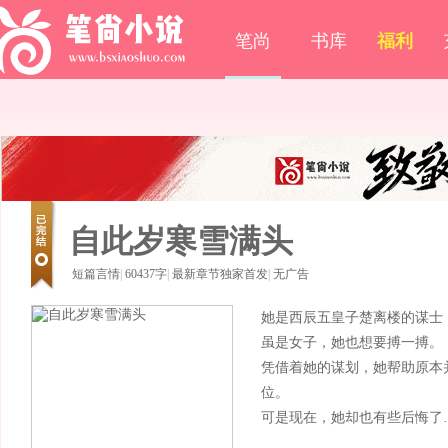
笔尚
书库
福利
自此岁寒雪满头
短篇言情
|
60437字
|
最新章节独家首发
|
无广告
她是西辰五皇子楚离楼的谋士
虽是女子，她也想要搏一搏。
凭借着她的谋划，她帮助原本
位。
可是现在，她却也有些后悔了