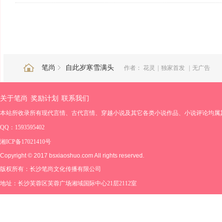
笔尚
自此岁寒雪满头
作者：
花灵
|
独家首发
|
无广告
关于笔尚
奖励计划
联系我们
本站所收录所有现代言情、古代言情、穿越小说及其它各类小说作品、小说评论均属
QQ：1593595402
湘ICP备17021410号
Copyright © 2017 bsxiaoshuo.com All rights reserved.
版权所有：长沙笔尚文化传播有限公司
地址：长沙芙蓉区芙蓉广场湘域国际中心21层2112室