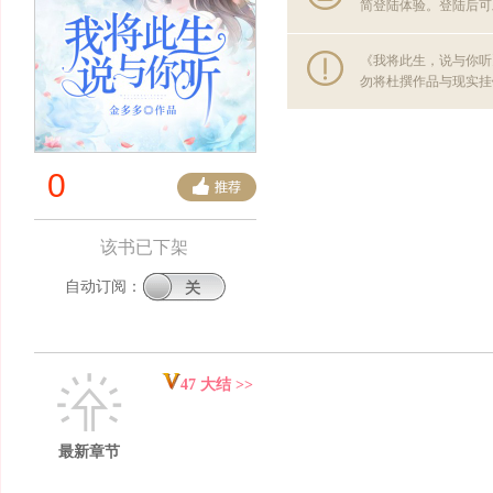
简登陆体验。登陆后可
《我将此生，说与你听
勿将杜撰作品与现实挂
0
该书已下架
自动订阅：
47 大结 >>
最新章节