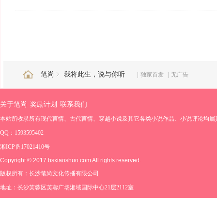
笔尚
我将此生，说与你听
|
独家首发
|
无广告
关于笔尚
奖励计划
联系我们
本站所收录所有现代言情、古代言情、穿越小说及其它各类小说作品、小说评论均属
QQ：1593595402
湘ICP备17021410号
Copyright © 2017 bsxiaoshuo.com All rights reserved.
版权所有：长沙笔尚文化传播有限公司
地址：长沙芙蓉区芙蓉广场湘域国际中心21层2112室