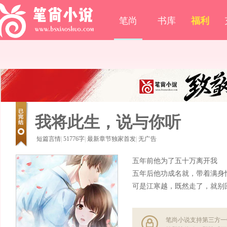
笔尚
书库
福利
我将此生，说与你听
短篇言情
|
51776字
|
最新章节独家首发
|
无广告
五年前他为了五十万离开我
五年后他功成名就，带着满身
可是江寒越，既然走了，就别
笔尚小说支持第三方一