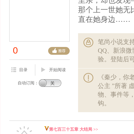
至亲，却也发现
那个上一世她无
直在她身边……
笔尚小说支
0
QQ、新浪
验。登陆后
目录
开始阅读
《秦少，你
自动订阅：
公主 ”所著
物、事件等
钩。
第七百三十五章 大结局 >>