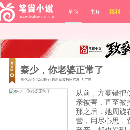
笔尚
书库
福利
秦少，你老婆正常了
现代言情
|
728686字
|
最新章节独家首发
|
无广告
从前，方蔓错把
亲被害，直至被
那之后，她周旋
营，用尽心思，