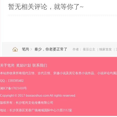
暂无相关评论，就等你了~
笔尚
秦少，你老婆正常了
作者：
蚕豆公主
|
独家首发
|
关于笔尚
奖励计划
联系我们
本站所收录所有现代言情、古代言情、穿越小说及其它各类小说作品、小说评论均属
QQ：1593595402
湘ICP备17021410号
Copyright © 2017 bsxiaoshuo.com All rights reserved.
版权所有：长沙笔尚文化传播有限公司
地址：长沙芙蓉区芙蓉广场湘域国际中心21层2112室