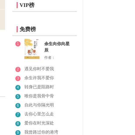
VIP榜
免费榜
1
余生向你向星
辰
作者：
遇见你时不爱我
2
余生许我不爱你
3
转身已是陌路时
4
唯你是我骨中骨
5
自此与你隔光明
6
去你心里怎么走
7
爱你在时光深处
8
我曾路过你的港湾
9