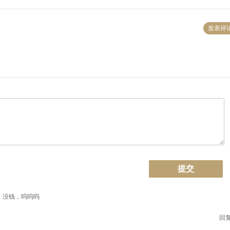
发表评
提交
，没钱，呜呜呜
回复