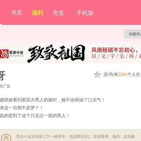
书库
福利
充值
手机版
创建作
呀
追
书
(有
2241
个人在
无广告
虞静姝看到那高大男人的脸时，她不由得抽了口凉气！
来这一切都不是梦？！
真的惹到了这个只见过一面的男人！
笔尚小说支持第三方一键登录，包括腾讯QQ、新浪微博、微信，实现极