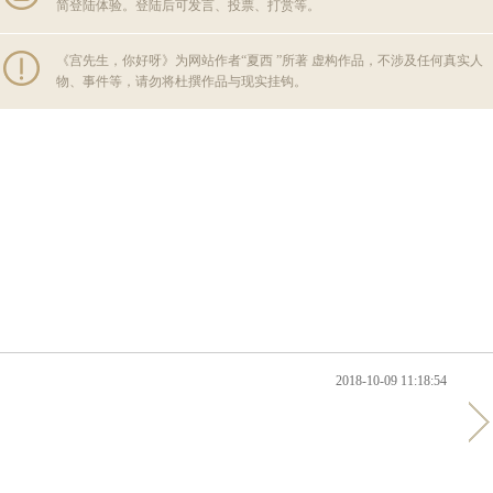
简登陆体验。登陆后可发言、投票、打赏等。
《宫先生，你好呀》为网站作者“夏西 ”所著 虚构作品，不涉及任何真实人
物、事件等，请勿将杜撰作品与现实挂钩。
2018-10-09 11:18:54