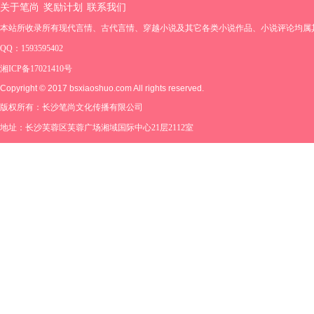
关于笔尚
奖励计划
联系我们
本站所收录所有现代言情、古代言情、穿越小说及其它各类小说作品、小说评论均属
QQ：1593595402
湘ICP备17021410号
Copyright © 2017 bsxiaoshuo.com All rights reserved.
版权所有：长沙笔尚文化传播有限公司
地址：长沙芙蓉区芙蓉广场湘域国际中心21层2112室