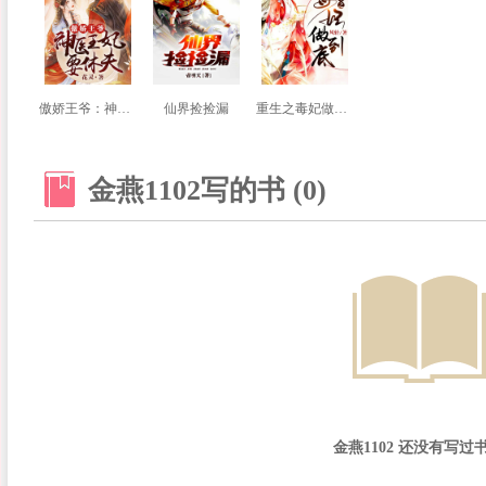
傲娇王爷：神医王妃要休夫
仙界捡捡漏
重生之毒妃做到底
金燕1102写的书 (0)
金燕1102 还没有写过