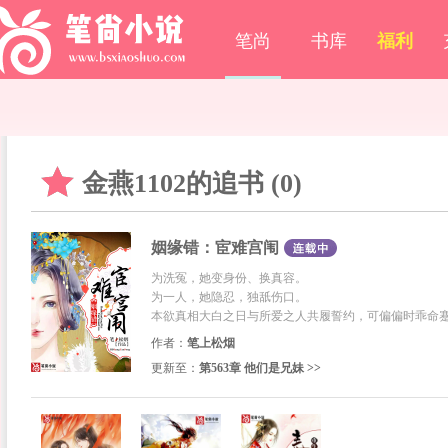
笔尚
书库
福利
金燕1102的追书 (0)
姻缘错：宦难宫闱
为洗冤，她变身份、换真容。
为一人，她隐忍，独舐伤口。
本欲真相大白之日与所爱之人共履誓约，可偏偏时乖命
关键的刺杀带来命途的转折，那厮明明是阉人来着，武
作者：
笔上松烟
于是乎，她离那思慕之人越来越遥远……
更新至：
第563章 他们是兄妹 >>
误会、巧合、阴谋……层层交织，婉转迂回。奇怪的是
人……