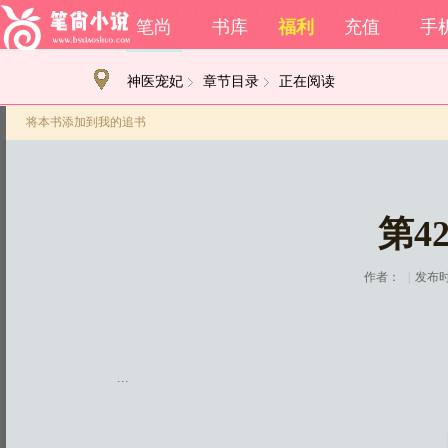
笔尚
书库
福利
充值
手
神医宠妃
章节目录
正在阅读
将本书添加到我的追书
第4
作者：
|
发布时间
...