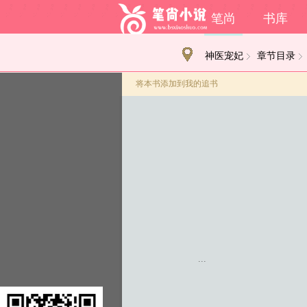
笔尚
书库
神医宠妃
章节目录
将本书添加到我的追书
...