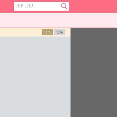
追书
忽略