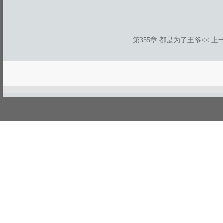
第355章 都是为了王爷
<< 上
游客