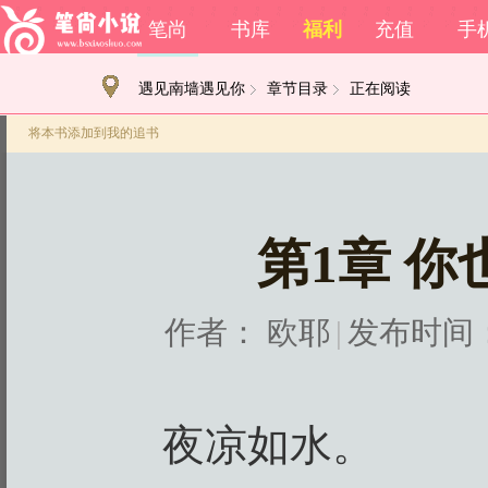
笔尚
书库
福利
充值
手
遇见南墙遇见你
章节目录
正在阅读
将本书添加到我的追书
第1章 
作者：
欧耶
|
发布时间：20
夜凉如水。