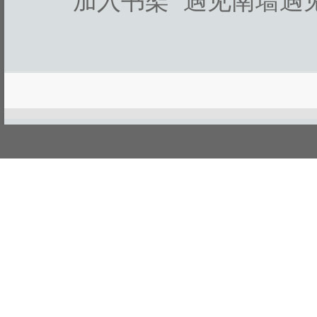
加入书架
遇见南墙遇
游客