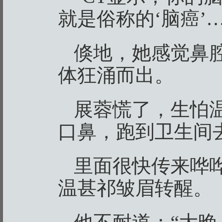
就是俗称的‘脑癌’…
倏地，她感觉鼻
体狂涌而出。
展蓉慌了，生怕
口鼻，跑到卫生间
里面很快传来哗
温甚祁皱眉转醒。