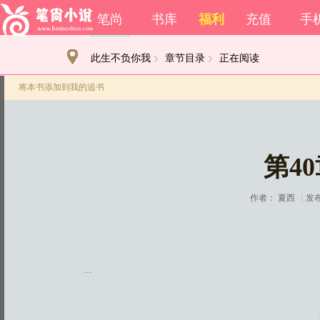
笔尚
书库
福利
充值
手
此生不负你我
章节目录
正在阅读
将本书添加到我的追书
第4
作者：
夏西
|
发布
...