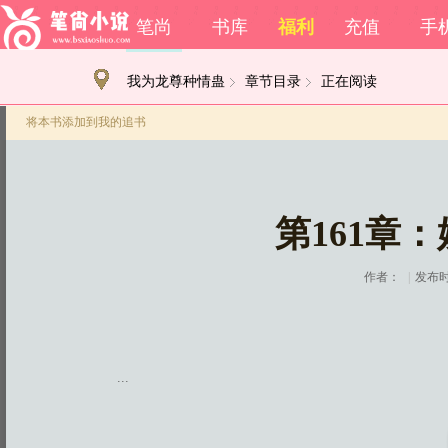
笔尚
书库
福利
充值
手
我为龙尊种情蛊
章节目录
正在阅读
将本书添加到我的追书
第161章
作者：
|
发布时间
...