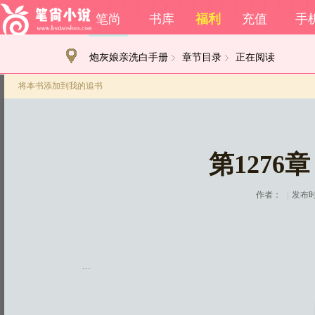
笔尚
书库
福利
充值
手
炮灰娘亲洗白手册
章节目录
正在阅读
将本书添加到我的追书
第1276
作者：
|
发布时间
...