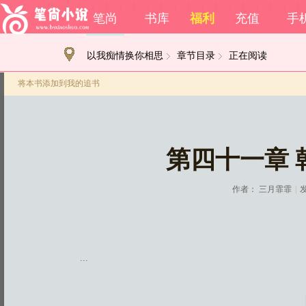
笔尚
书库
福利
充值
手
以我痴情换你相思
章节目录
正在阅读
将本书添加到我的追书
第四十一章
作者：
三月霏霏
|
发
...