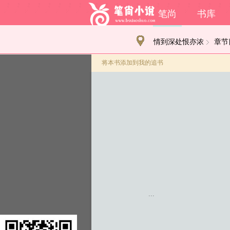
笔尚
书库
情到深处恨亦浓
章节
将本书添加到我的追书
...