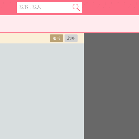
追书
忽略