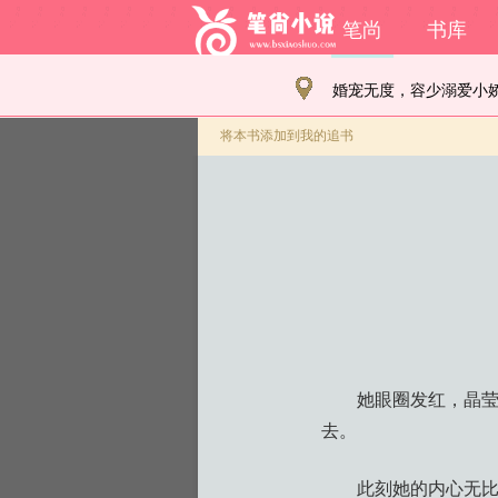
笔尚
书库
婚宠无度，容少溺爱小
将本书添加到我的追书
她眼圈发红，晶
去。
此刻她的内心无