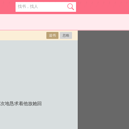
追书
忽略
一次地恳求着他放她回