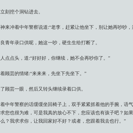
得立刻挖个洞钻进去。
神来冲着中年警察说道:“老李，赶紧让他坐下，别让她再吵吵，
不良青年录口供呢，她这一吵，硬生生给打断了。
人点点头，道:“好好好，你继续，她不会再吵你了。”
着顾芸的情绪:“来来来，先坐下先坐下。”
瞪了顾芸一眼，然后又转头继续录着口供。
着中年警察的话缓缓坐回椅子上，双手紧紧抓着他的手腕，语气
请求您也很为难，可是我真的放心不下，您应该也有孩子吧？如
么？我求求你，让我回家好不好？或者，您跟着我去也行。”