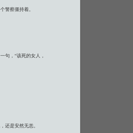
那个警察僵持着。
一句，“该死的女人，
。
呢，还是安然无恙。