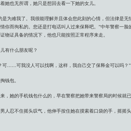
视着她也无所谓，她只是想回去看一下她的女儿。
的是为难我了。我很能理解并且体会您此刻的心情，但法律是无
情你而徇私的。您还是打电话叫人过来保释吧。”中年警察一脸
人证物证具备的情况下，他也只能按照正常程序来走。
哪儿有什么朋友呢？
？可……可我没人可以找啊，这样，我自己交了保释金可以吗？”
去掏钱包。
起来，她的手机钱包什么的，早在警察把她带来警察局的时候就
男人忍不住摇头叹气，他伸手按住她在摸索着口袋的手，摇摇头