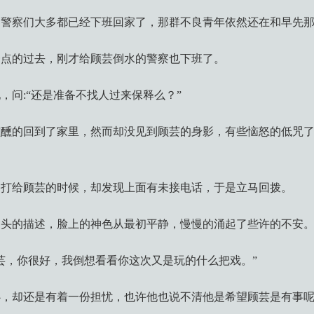
，警察们大多都已经下班回家了，那群不良青年依然还在和早先
一点的过去，刚才给顾芸倒水的警察也下班了。
，问:“还是准备不找人过来保释么？”
醺的回到了家里，然而却没见到顾芸的身影，有些恼怒的低咒了
备打给顾芸的时候，却发现上面有未接电话，于是立马回拨。
那头的描述，脸上的神色从最初平静，慢慢的涌起了些许的不安
芸，你很好，我倒想看看你这次又是玩的什么把戏。”
心，却还是有着一份担忧，也许他也说不清他是希望顾芸是有事