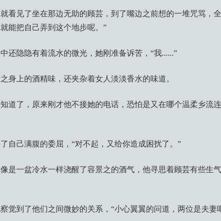
就看见了坐在那边无助的顾芸，到了嘴边之前想的一堆咒骂，全
就能把自己弄到这个地步呢。”
还隐隐有着流水的微光，她刚准备诉苦，“我......”
景之身上的酒精味，还夹杂着女人淡淡香水的味道。
于知道了，原来刚才他不接她的电话，恐怕是又在哪个温柔乡流
了自己满腹的委屈，“对不起，又给你造成困扰了。”
就像是一盆冷水一样浇醒了容景之的酒气，他寻思着顾芸有些生
察觉到了他们之间微妙的关系，“小心翼翼的问道，两位是夫妻吧