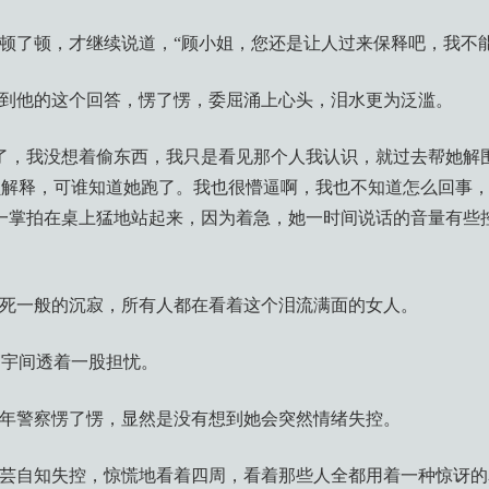
察顿了顿，才继续说道，“顾小姐，您还是让人过来保释吧，我不
听到他的这个回答，愣了愣，委屈涌上心头，泪水更为泛滥。
了，我没想着偷东西，我只是看见那个人我认识，就过去帮她解
员解释，可谁知道她跑了。我也很懵逼啊，我也不知道怎么回事
一掌拍在桌上猛地站起来，因为着急，她一时间说话的音量有些
是死一般的沉寂，所有人都在看着这个泪流满面的女人。
眉宇间透着一股担忧。
中年警察愣了愣，显然是没有想到她会突然情绪失控。
顾芸自知失控，惊慌地看着四周，看着那些人全都用着一种惊讶